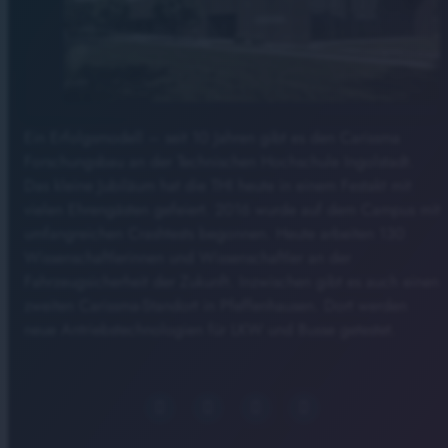
Ein Erfolgsmodell – seit 10 Jahren gibt es den Carissma
Forschungsbau an der Technischen Hochschule Ingolstadt.
Das kleine Jubiläum hat die THI heute in einem Festakt mit
vielen Ehrengästen gefeiert. 2016 wurde auf dem Campus mit
umfangreichen Crashtests begonnen. Heute arbeiten 130
Wissenschaftlerinnen und Wissenschaftler an der
Fahrzeugsicherheit der Zukunft. Inzwischen gibt es auch einen
zweiten Carissma-Standort in Pfeffenhausen. Dort werden
neue Antriebstechnologien für LKW und Busse getestet.