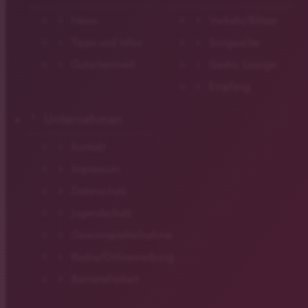
News
Verkehr/Blitzer
Tipps und Infos
Songsuche
Gutscheinwelt
Gastro Lounge
Empfang
Unternehmen
Kontakt
Impressum
Datenschutz
Jugendschutz
Gewinnspielteilnahme
Radio/Onlinewerbung
Barrierefreiheit