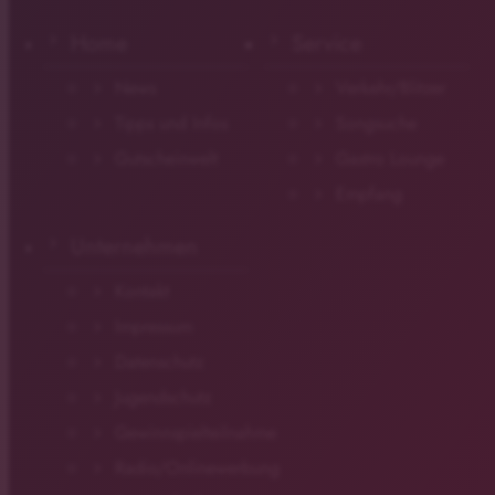
Home
Service
News
Verkehr/Blitzer
Tipps und Infos
Songsuche
Gutscheinwelt
Gastro Lounge
Empfang
Unternehmen
Kontakt
Impressum
Datenschutz
Jugendschutz
Gewinnspielteilnahme
Radio/Onlinewerbung