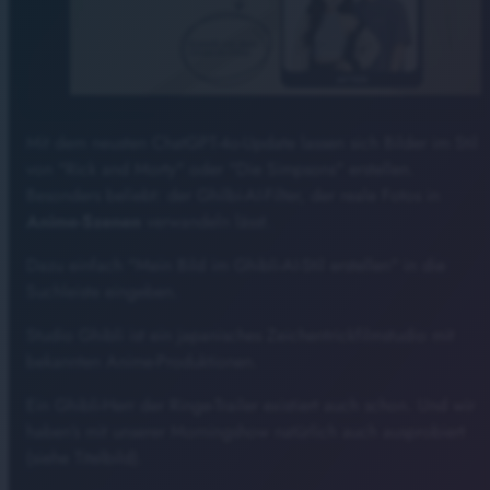
Mit dem neusten ChatGPT-4o-Update lassen sich Bilder im Stil
von "Rick and Morty" oder "Die Simpsons" erstellen.
Besonders beliebt: der Ghilbi-AI-Filter, der reale Fotos in
Anime-Szenen
verwandeln lässt.
Dazu einfach "Mein Bild im Ghibli-AI-Stil erstellen" in die
Suchleiste eingeben.
Studio Ghibli ist ein japanisches Zeichentrickfilmstudio mit
bekannten Anime-Produktionen.
Ein Ghibli-Herr der Ringe-Trailer existiert auch schon. Und wir
haben’s mit unserer Morningshow natürlich auch ausprobiert
(siehe Titelbild).