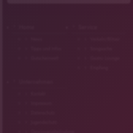
Home
Service
News
Verkehr/Blitzer
Tipps und Infos
Songsuche
Gutscheinwelt
Gastro Lounge
Empfang
Unternehmen
Kontakt
Impressum
Datenschutz
Jugendschutz
Gewinnspielteilnahme