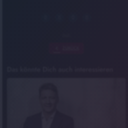
Audi
chevron_left
ZURÜCK
Das könnte Dich auch interessieren