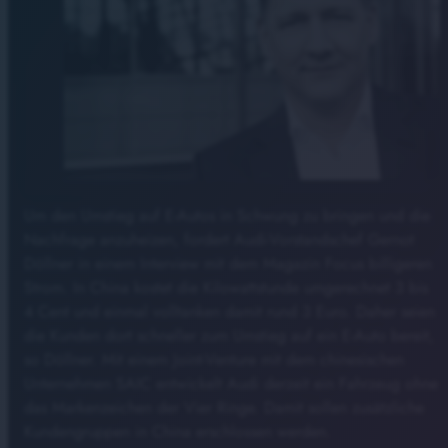
Um den Umstieg auf E-Autos in Schwung zu bringen und die
Nachfrage anzuheizen, fordert Audi-Vorstandschef Gernot
Döllner in einem Interview mit dem Magazin Focus billigeren
Strom. In China kostet die Kilowattstunde umgerechnet 3 bis
4 Cent und einmal volltanken damit rund 3 Euro. Daher seien
die Kunden dort schneller zum Umstieg auf ein E-Auto bereit,
so Döllner. Mit einem Joint-Venture mit dem chinesischen
Unternehmen SAIC entwickelt Audi derzeit ein Fahrzeug ohne
das Markenzeichen der Vier Ringe. Damit sollen zusätzliche
Kundengruppen in China erschlossen werden.