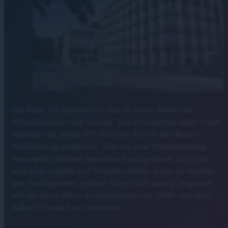
Die Bauer AG bekennt sich klar zu seinen Standorten
Schrobenhausen und Aresing. Das Unternehmen plant in den
nächsten vier Jahren 270 Millionen Euro in den Bereich
Maschinen zu investieren. Wie aus einer Pressemitteilung
hervorgeht, profitiert besonders Aresing davon. Dort sind
eine neue Logistik- und Produktionshalle, sowie ein Kunden-
und Trainingscenter geplant. Damit nicht genug, insgesamt
will die Bauer AG in Schrobenhausen bis 2030 rund eine
halbe Milliarde Euro investieren.