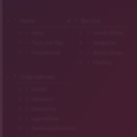
Home
Service
News
Verkehr/Blitzer
Tipps und Infos
Songsuche
Gutscheinwelt
Gastro Lounge
Empfang
Unternehmen
Kontakt
Impressum
Datenschutz
Jugendschutz
Gewinnspielteilnahme