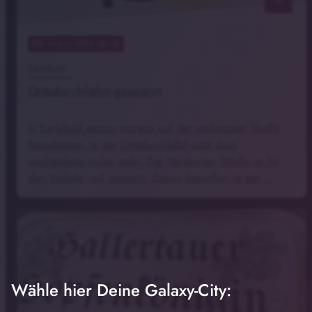
09
. August 2026 08:02
Karlshuld
Ortsdurchfahrt gesperrt
In Karlshuld starten morgen auf der wichtigsten Straße
Bauarbeiten, in der Ortsdurchfahrt geht dann
wochenlang nichts mehr. Die Neuburger Straße ist für
den Verkehr voll gesperrt. Davon betroffen ist der …
Wähle hier Deine Galaxy-City: