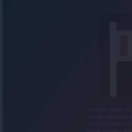
Autofahrer müssen sich
wird das Altstadtfest 
vom Leonrodplatz zum 
auf der Autobahn Rich