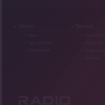
Home
Service
News
Verkehr/Blit
Tipps und Infos
Songsuche
Gutscheinwelt
Gastro Loun
Empfang