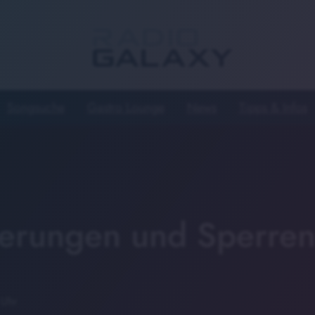
Songsuche
Gastro Lounge
News
Tipps & Infos
erungen und Sperre
 Uhr