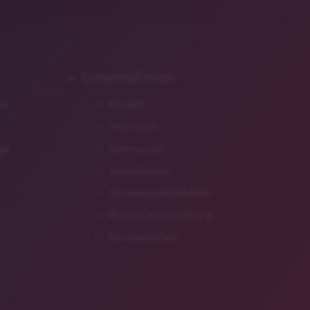
Unternehmen
zer
Kontakt
Impressum
ge
Datenschutz
Jugendschutz
Gewinnspielteilnahme
Radio/Onlinewerbung
Barrierefreiheit