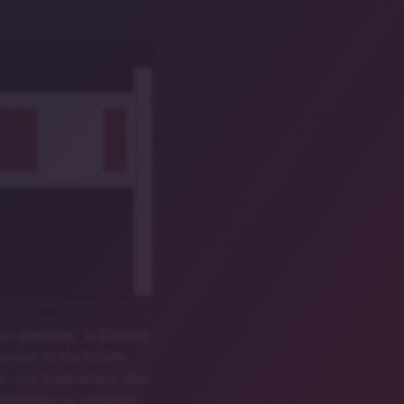
 einstellen: In Eichstätt
erdem ist die Zufahrt
- und Stadtverkehr. Wer
Behinderung einstellen: