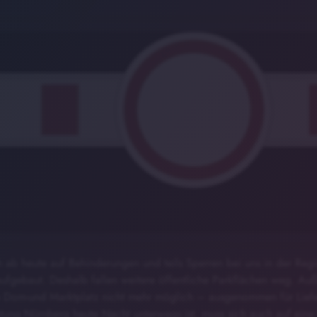
 ab heute auf Behinderungen und teils Sperren bei uns in der Region
aufgebaut. Deshalb fallen weitere öffentliche Parkflächen weg. Auß
Dom-und Marktplatz nicht mehr möglich – ausgenommen für Liefer
tung Nürnberg heute Nacht unterwegs ist, muss sich auch auf eine 