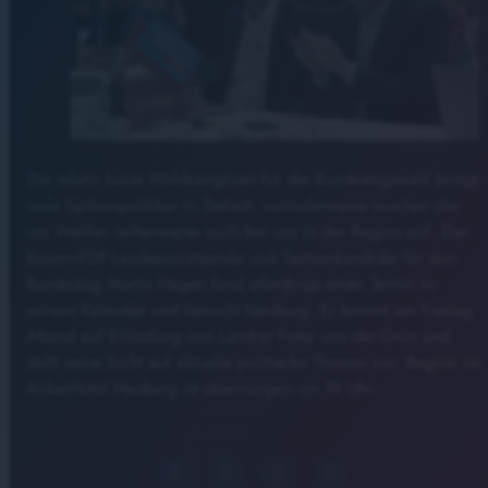
Die relativ kurze Wahlkampfzeit für die Bundestagswahl bringt
viele Spitzenpolitiker in Zeitnot, normalerweise tauchen die
vor Wahlen reihenweise auch bei uns in der Region auf. Der
Bayern-FDP-Landesvorsitzende und Spitzenkandidat für den
Bundestag Martin Hagen fand allerdings einen Termin in
seinem Kalender und besucht Neuburg. Er kommt am Freitag
Abend auf Einladung von Landrat Peter von der Grün und
stellt seine Sicht auf aktuelle politische Themen vor. Beginn im
AckerHotel Neuburg ist übermorgen um 19 Uhr.