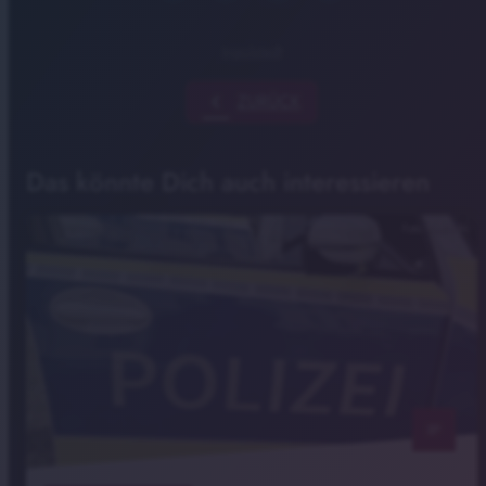
Ingolstadt
chevron_left
ZURÜCK
Das könnte Dich auch interessieren
Foto: Radio IN
notes