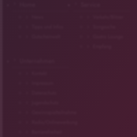
Home
Service
News
Verkehr/Blitzer
Tipps und Infos
Songsuche
Gutscheinwelt
Gastro Lounge
Empfang
Unternehmen
Kontakt
Impressum
Datenschutz
Jugendschutz
Gewinnspielteilnahme
Radio/Onlinewerbung
Barrierefreiheit