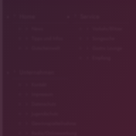
Home
Service
News
Verkehr/Blitzer
Tipps und Infos
Songsuche
Gutscheinwelt
Gastro Lounge
Empfang
Unternehmen
Kontakt
Impressum
Datenschutz
Jugendschutz
Gewinnspielteilnahme
Radio/Onlinewerbung