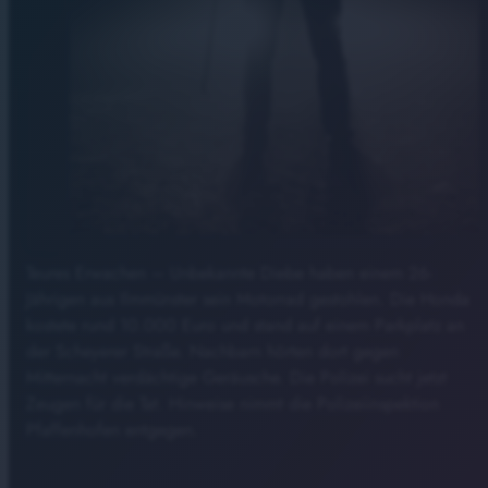
Teures Erwachen – Unbekannte Diebe haben einem 26-
Jährigen aus Ilmmünster sein Motorrad gestohlen. Die Honda
kostete rund 10.000 Euro und stand auf einem Parkplatz an
der Scheyerer Straße. Nachbarn hörten dort gegen
Mitternacht verdächtige Geräusche. Die Polizei sucht jetzt
Zeugen für die Tat. Hinweise nimmt die Polizeiinspektion
Pfaffenhofen entgegen.