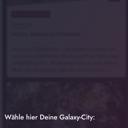
06
. August 2026 14:39
Pfaffenhofen
Falsche Stadtwerke-Mitarbeiter
Achtung in Pfaffenhofen – die Stadtwerke warnen hier
vor falschen Mitarbeitern, die sich Zutritt zu Wohnungen
verschaffen wollen. Häufig begründen sie ihren Besuch
damit, den Stromzähler oder den Hausanschluss …
Foto: Klima-Bündnis
Wähle hier Deine Galaxy-City: