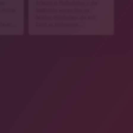
 am
Achtung in Pfaffenhofen – die
 Polizei
Stadtwerke warnen hier vor
falschen Mitarbeitern, die sich
 Feuer …
Zutritt zu Wohnungen …