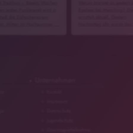
st Tradition – Bereits Wochen
Warum brannte es gestern
em ersten Punktespiel wird in
Egelsee bei Manching? Die
stadt die Eishockeysaison
ermittelt aktuell. Gestern
net. Mitten im Hochsommer, …
Nachmittag Uhr wurde das
Unternehmen
zer
Kontakt
Impressum
ge
Datenschutz
Jugendschutz
Gewinnspielteilnahme