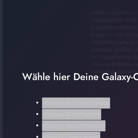
Mehrere hundert Euro 
Sportgaststätten in de
In Irgertsheim hebelt
Einbrecher über das F
Gaststätte zu gelange
gewaltsam geöffnet. D
am Weingartenweg das 
allen vier Einbrüchen 
verdächtige Beobachtu
Wähle hier Deine Galaxy-C
Galaxy Amberg-Weiden
Galaxy Mittelfranken
Galaxy Aschaffenburg
Galaxy Oberfranken