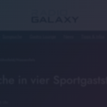
Songsuche
Gastro Lounge
News
Tipps & Infos
Böhmfeld/Nassenfels
he in vier Sportgasts
6 Uhr