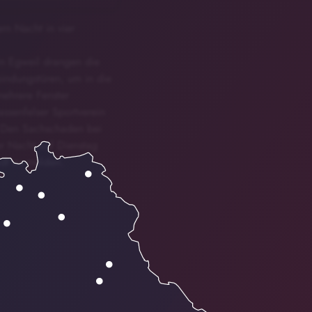
rn Nacht in vier
in Egweil drangen die
indungstüren, um in die
mehrere Fenster
ssenfelser Sportverein
. Den Sachschaden bei
er Nacht auf Dienstag
dt zu melden.