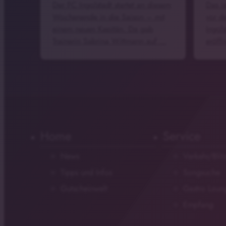
Der FC Ingolstadt startet an diesem
Das i
Wochenende in die Saison – mit
vor d
einem neuen Kapitän. Da gab
Ingol
Trainerin Sabrina Wittmann auf …
eröff
Home
Service
News
Verkehr/Blit
Tipps und Infos
Songsuche
Gutscheinwelt
Gastro Loun
Empfang