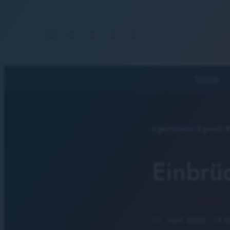
Home
Irgertsheim/Egweil/
Einbrüc
02. April 2025
· 13:2