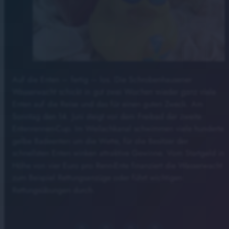
Auf die Enten – fertig – los. Die Schrobenhausener
Wasserwacht schickt in gut zwei Wochen wieder ganz viele
Enten auf die Reise und das für einen guten Zweck. Am
Sonntag den 14. Juni steigt vor dem Freibad der zweite
Entenrennen-Cup. Im Weilachkanal schwimmen viele hunderte
gelbe Badeenten um die Wette, für die Besitzer der
schnellsten Enten winken attraktive Gewinne. Vom Startgeld in
Höhe von vier Euro pro Renn-Ente finanziert die Wasserwacht
zum Beispiel Rettungsanzüge oder führt wichtigen
Rettungsübungen durch.