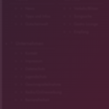
News
Verkehr/Blitzer
Tipps und Infos
Songsuche
Gutscheinwelt
Gastro Lounge
Empfang
Unternehmen
Kontakt
Impressum
Datenschutz
Jugendschutz
Gewinnspielteilnahme
Radio/Onlinewerbung
Barrierefreiheit