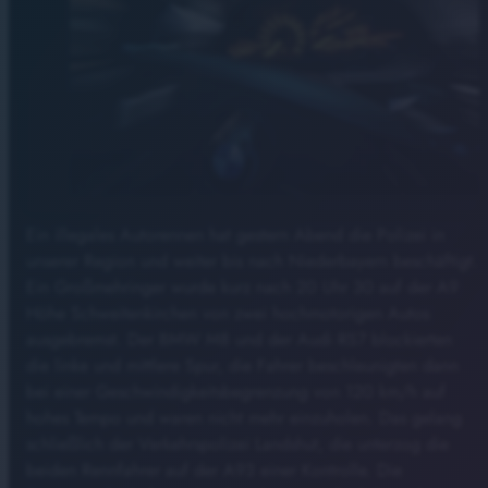
Ein illegales Autorennen hat gestern Abend die Polizei in
unserer Region und weiter bis nach Niederbayern beschäftigt.
Ein Großmehringer wurde kurz nach 20 Uhr 30 auf der A9
Höhe Schweitenkirchen von zwei hochmotorigen Autos
ausgebremst. Der BMW M8 und der Audi RS7 blockierten
die linke und mittlere Spur, die Fahrer beschleunigten dann
bei einer Geschwindigkeitsbegrenzung von 120 km/h auf
hohes Tempo und waren nicht mehr einzuholen. Das gelang
schließlich der Verkehrspolizei Landshut, die unterzog die
beiden Rennfahrer auf der A93 einer Kontrolle. Die