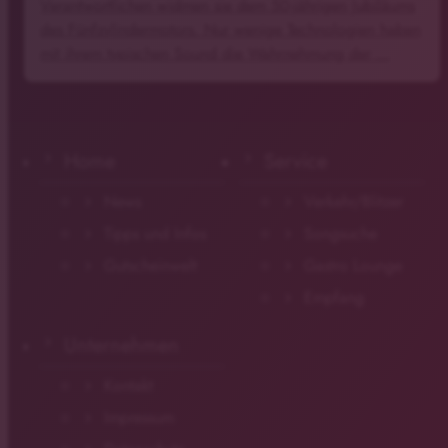
Verantwortlichen widmen sie dem 50-jährigen Jubiläums
des Fünfzylindermotors. Nur wenige Technologien haben
mit ihrem typischen Sound die Wahrnehmung der …
Home
Service
News
Verkehr/Blitzer
Tipps und Infos
Songsuche
Gutscheinwelt
Gastro Lounge
Empfang
Unternehmen
Kontakt
Impressum