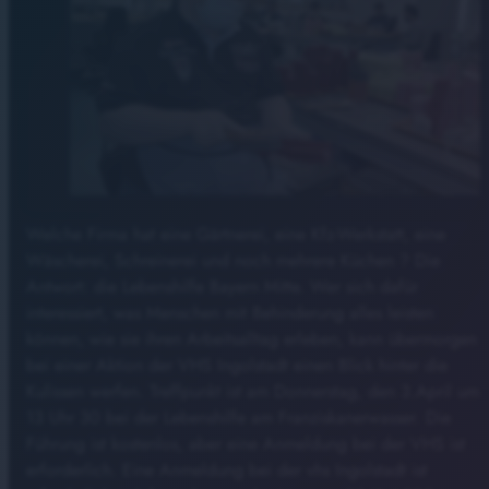
Welche Firma hat eine Gärtnerei, eine Kfz-Werkstatt, eine
Wäscherei, Schreinerei und noch mehrere Küchen ? Die
Antwort: die Lebenshilfe Bayern Mitte. Wer sich dafür
interessiert, was Menschen mit Behinderung alles leisten
können, wie sie ihren Arbeitsalltag erleben, kann übermorgen
bei einer Aktion der VHS Ingolstadt einen Blick hinter die
Kulissen werfen. Treffpunkt ist am Donnerstag, den 3.April um
13 Uhr 30 bei der Lebenshilfe am Franziskanerwasser. Die
Führung ist kostenlos, aber eine Anmeldung bei der VHS ist
erforderlich. Eine Anmeldung bei der vhs Ingolstadt ist