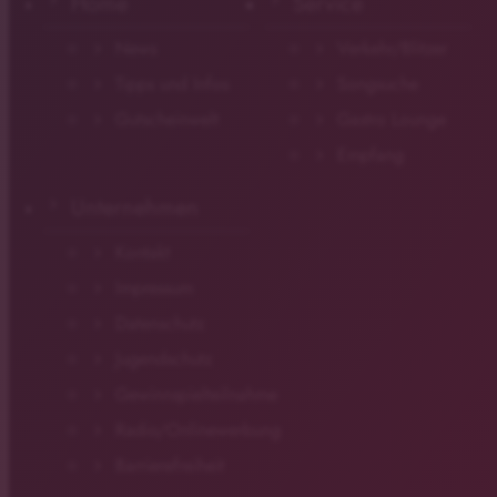
Home
Service
News
Verkehr/Blitzer
Tipps und Infos
Songsuche
Gutscheinwelt
Gastro Lounge
Empfang
Unternehmen
Kontakt
Impressum
Datenschutz
Jugendschutz
Gewinnspielteilnahme
Radio/Onlinewerbung
Barrierefreiheit