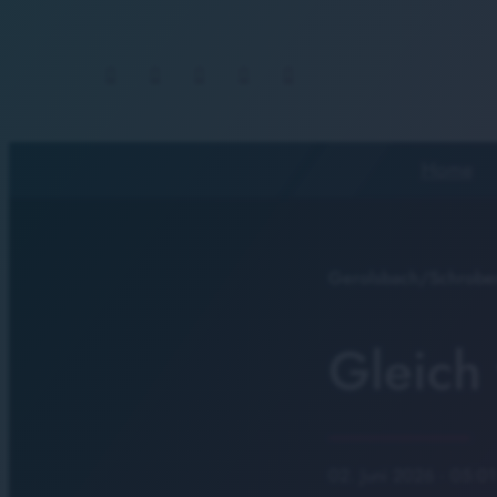
Home
Gerolsbach/Schrobe
Gleich
02. Juni 2026
· 05:01