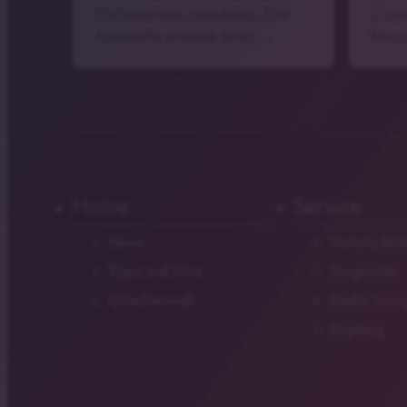
Pfaffenhofener Hauptplatz. Eine
– run
Angestellte ertappte einen …
Besuc
Home
Service
News
Verkehr/Blit
Tipps und Infos
Songsuche
Gutscheinwelt
Gastro Loun
Empfang