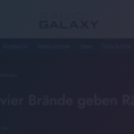
Songsuche
Gastro Lounge
News
Tipps & Infos
nhausen
 vier Brände geben Rä
 Uhr