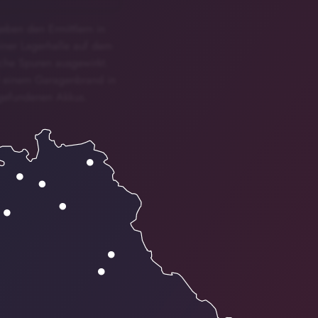
eben den Ermittlern in
iner Lagerhalle auf dem
che Spuren ausgewirkt.
d einem Garagenbrand in
i gefundenen Akkus.