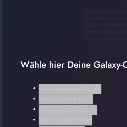
Es hört sich schon fas
unserer Region nach wi
Golfplatz Gerolsbach.
Weiter Rätselraten gi
Brunnen. Im letzteren 
Wähle hier Deine Galaxy-C
Galaxy Amberg-Weiden
Galaxy Mittelfranken
Galaxy Aschaffenburg
Galaxy Oberfranken