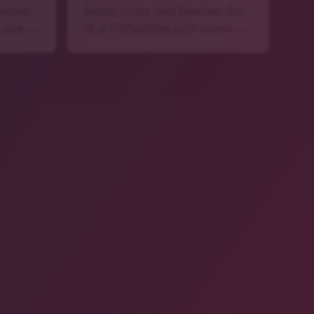
meldete
Region richtig viele Besucher. Das
i eine …
ist in Pfaffenhofen nicht anders, …