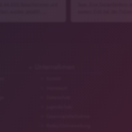
d 44.000 Besucherinnen und
Tage. Eine Geisenfelderin 
hern wurden gezählt. …
gestern Früh bei der Polize
Unternehmen
zer
Kontakt
Impressum
ge
Datenschutz
Jugendschutz
Gewinnspielteilnahme
Radio/Onlinewerbung