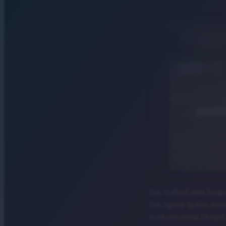
Die Fußball-WM findet 
Die Spiele laufen mei
auch um diese Uhrzeit