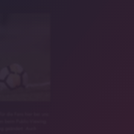
ür die Fans hier bei uns:
ien beim Public-Viewing
ung geändert. Auch