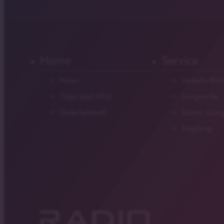
Home
Service
News
Verkehr/Blit
Tipps und Infos
Songsuche
Gutscheinwelt
Gastro Loun
Empfang