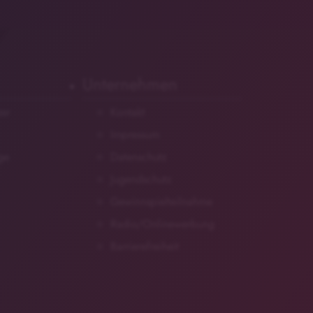
Unternehmen
zer
Kontakt
Impressum
ge
Datenschutz
Jugendschutz
Gewinnspielteilnahme
Radio/Onlinewerbung
Barrierefreiheit