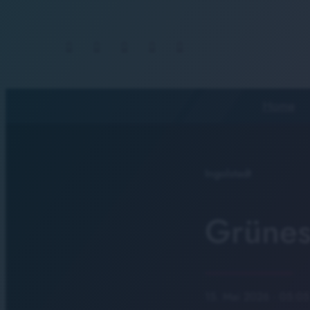
Home
Ingolstadt
Grünes
15. Mai 2026
· 05:05