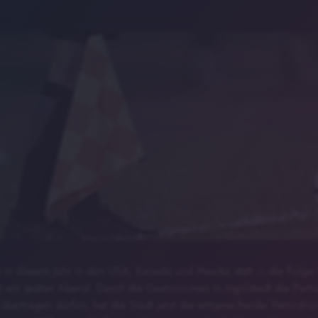
in diesem Jahr in den USA, Kanada und Mexiko statt – die Folge f
st am späten Abend. Damit die Gastronomen in Ingolstadt die Part
 übertragen dürfen, hat die Stadt jetzt die entsprechende Verordn