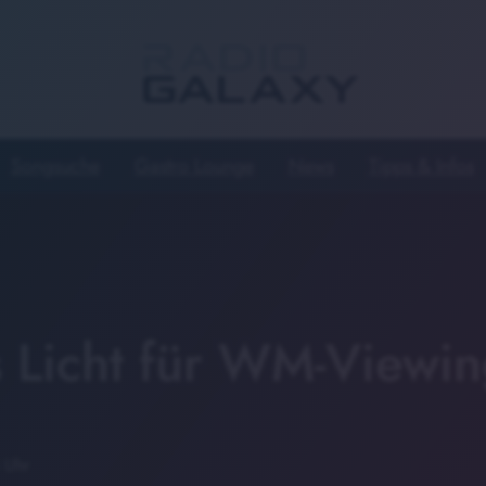
Songsuche
Gastro Lounge
News
Tipps & Infos
 Licht für WM-Viewi
 Uhr