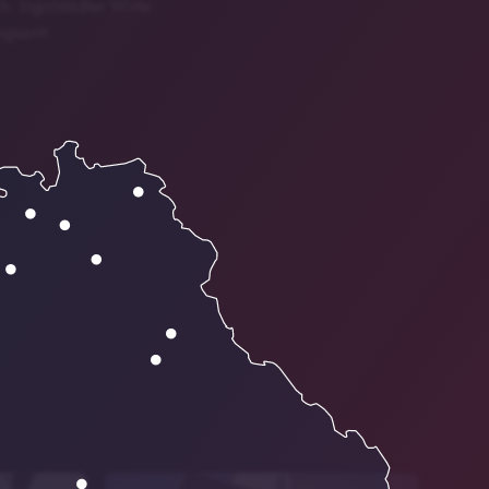
h. Ingolstädter Wirte
ngsamt.