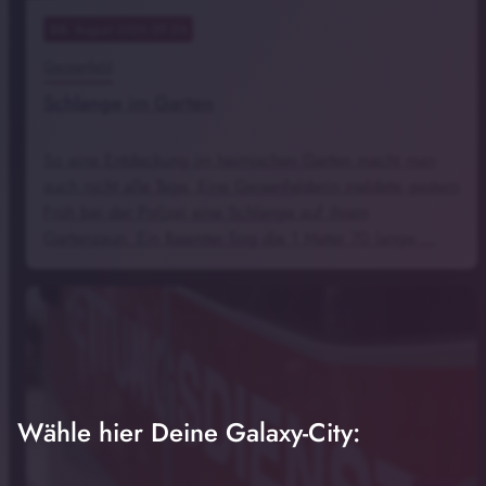
05
. August 2026 09:24
Geisenfeld
Schlange im Garten
So eine Entdeckung im heimischen Garten macht man
auch nicht alle Tage. Eine Geisenfelderin meldete gestern
Früh bei der Polizei eine Schlange auf ihrem
Gartenzaun. Ein Beamter fing die 1 Meter 70 lange …
Wähle hier Deine Galaxy-City: