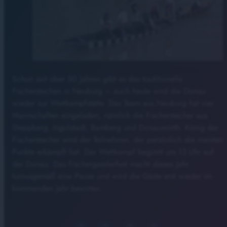
Schon seit über 50 Jahren gibt es das traditionelle
Fischerstechen in Neuburg – auch heute wird die Donau
wieder zur Wettkampfstätte. Das Team aus Neuburg hat vier
Mannschaften eingeladen, nämlich die Fischerstecher aus
Steppberg, Ingolstadt, Bamberg und Donauwörth. König der
Fischerstecher wird der Teilnehmer, der persönlich die meisten
Punkte erkämpft hat. Der Wettkampf beginnt um 13 Uhr auf
der Donau. Das Fischergasslerfest macht dieses Jahr
turnusgemäß eine Pause und wird die Gäste erst wieder im
kommenden Jahr bewirten.