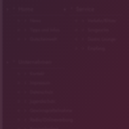
Home
Service
News
Verkehr/Blitzer
Tipps und Infos
Songsuche
Gutscheinwelt
Gastro Lounge
Empfang
Unternehmen
Kontakt
Impressum
Datenschutz
Jugendschutz
Gewinnspielteilnahme
Radio/Onlinewerbung
Barrierefreiheit