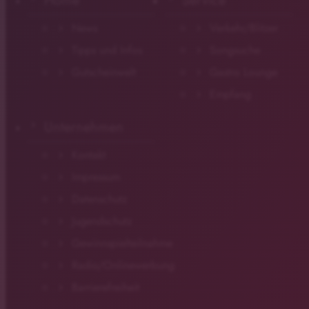
Home
Service
News
Verkehr/Blitzer
Tipps und Infos
Songsuche
Gutscheinwelt
Gastro Lounge
Empfang
Unternehmen
Kontakt
Impressum
Datenschutz
Jugendschutz
Gewinnspielteilnahme
Radio/Onlinewerbung
Barrierefreiheit