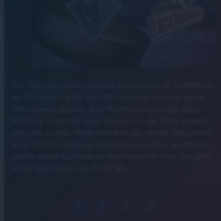
Der Traum von einem schnellen Durchmarsch im Viertelfinale
der DEL-Saison ist für den ERC Ingolstadt am vergangenen
Wochenende geplatzt. Zwei Niederlagen in Folge gegen
Nürnberg sorgten für einen Ausgleich in der Serie, es steht
jetzt zwei zu zwei. Heute Abend ist die nächste Gelegenheit,
einen Schritt in Richtung Halbfinale zu machen, die Panther
spielen zudem zu Hause vor den heimischen Fans. Los geht’s
in der Saturn-Arena um 19 Uhr 30.