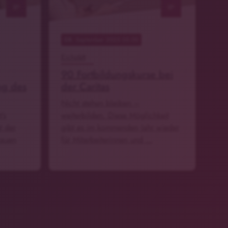
notes
notes
08
. September 2025 05:00
Eichstätt
90 Fortbildungskurse bei
ng des
der Caritas
Nicht stehen bleiben –
’s
weiterbilden. Diese Möglichkeit
t der
gibt es im kommenden Jahr wieder
rauen
für Mitarbeiterinnen und …