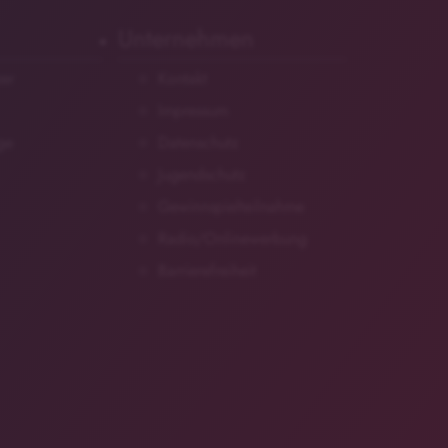
Unternehmen
zer
Kontakt
Impressum
ge
Datenschutz
Jugendschutz
Gewinnspielteilnahme
Radio/Onlinewerbung
Barrierefreiheit