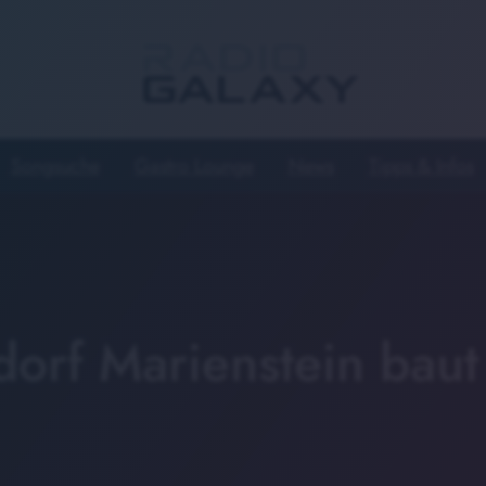
Songsuche
Gastro Lounge
News
Tipps & Infos
orf Marienstein baut