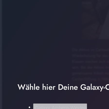
Die Aktion im Caritas-
Wiederholung für das 
Klassen machen sich vo
sein. Bei der Aktion i
gemeinsame Arbeit meh
Caritas-Stiftung in Hö
Wähle hier Deine Galaxy-C
Galaxy Amberg-Weiden