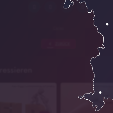
Caritas
chevron_left
ZURÜCK
ressieren
Foto: Peggy Lachmann-Anke auf pixabay
Foto: Marjon Bes