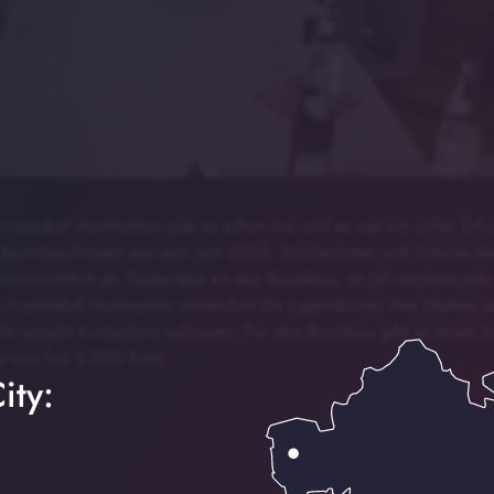
Kinderdorf Marienstein gab es schon mal und es war ein voller Erfo
Bootsbau-Projekt aus dem Jahr 2006. Schülerinnen und Schüler de
raussichtlich ab September an den Bootsbau. Im Juli nächstes Jahr s
m Kinderdorf Marienstein entdecken die Jugendlichen ihre Stärken 
r soziale Kompetenz aufbauen. Für den Bootsbau gibt es einen Zus
he von fast 3.000 Euro.
ity: