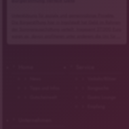
Bürgerstiftung verteilt Geld
Unterstützung für soziale und gemeinnützige Projekte.
Die Bürgerstiftung hier in Ingolstadt hat Geld im Rahmen
der Sommerausschüttung verteilt. Insgesamt 27.000 Euro
waren es, davon profitieren unter anderem die Uni für …
Home
Service
News
Verkehr/Blitzer
Tipps und Infos
Songsuche
Gutscheinwelt
Gastro Lounge
Empfang
Unternehmen