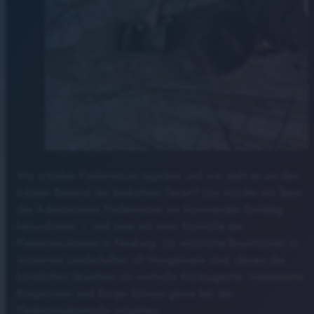
Wo schlafen Fledermäuse tagsüber und wie steht es um den
lokalen Bestand der bedrohten Tierart? Das möchte ein Team
des Arbeitskreises Fledermäuse am kommenden Samstag
herausfinden – und zwar mit einer Kontrolle der
Fledermauskästen in Neuburg. Da natürliche Baumhöhlen in
modernen Landschaften oft Mangelware sind, dienen die
künstlichen Quartiere als wertvolle Rückzugsorte. Interessierte
Bürgerinnen und Bürger können gerne bei der
Fledermauskontrolle mitgehen.