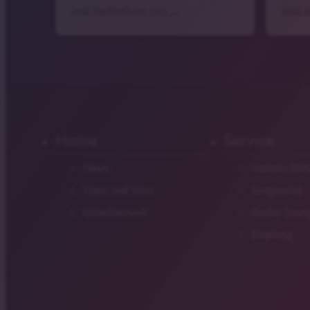
und Verbreitung von …
sind 
Home
Service
News
Verkehr/Blit
Tipps und Infos
Songsuche
Gutscheinwelt
Gastro Loun
Empfang