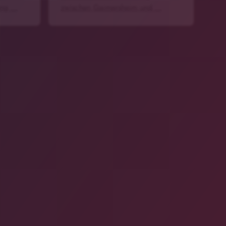
ung …
zwischen Gaimersheim und …