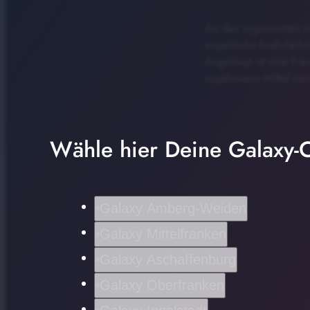
An den sogenannten Hei
angebliche Krebsheilm
Angeklagt ist eine Fr
zugelassene Mittel ver
Wähle hier Deine Galaxy-C
Galaxy Amberg-Weiden
Galaxy Mittelfranken
Galaxy Aschaffenburg
Galaxy Oberfranken