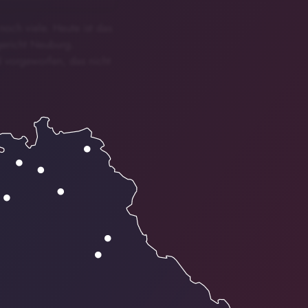
och viele. Heute ist das
gericht Neuburg.
d vorgeworfen, das nicht