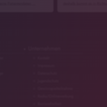
keine Patientendaten …
deshalb kommt es in Richt
Unternehmen
zer
Kontakt
Impressum
ge
Datenschutz
Jugendschutz
Gewinnspielteilnahme
Radio/Onlinewerbung
Barrierefreiheit