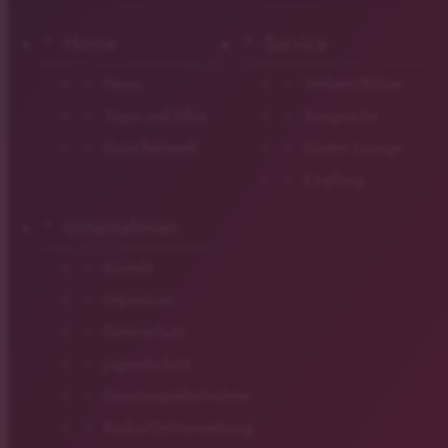
Home
Service
News
Verkehr/Blitzer
Tipps und Infos
Songsuche
Gutscheinwelt
Gastro Lounge
Empfang
Unternehmen
Kontakt
Impressum
Datenschutz
Jugendschutz
Gewinnspielteilnahme
Radio/Onlinewerbung