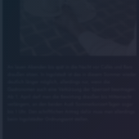
An lauen Abenden bis spät in die Nacht vor Cafés und Bars
draußen sitzen. In Ingolstadt ist das in diesem Sommer wieder
deutlich länger möglich, allerdings nur, wenn die
Gastronomen auch eine Verkürzung der Sperrzeit beantragen.
Ab 1. April darf man die Bewirtung draußen bis Mitternacht
verlängern, an den beiden Audi Sommerkonzert-Tagen sogar
bis 1 Uhr. Den schriftlichen Antrag dafür muss man allerdings
beim Ingolstädter Ordnungsamt stellen.