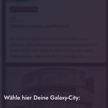
27
. Juli 2026 09:55
Audi
Halbjahreszahlen veröffentlicht
Bei Audi in Ingolstadt kann man zumindest etwas
aufatmen. Der Autokonzern gab heute die Zahlen vom
ersten halben Jahr bekannt. Zwar musste man wieder
Federn lassen, aber wesentlich moderater. Die …
Foto: Audi AG
Wähle hier Deine Galaxy-City: