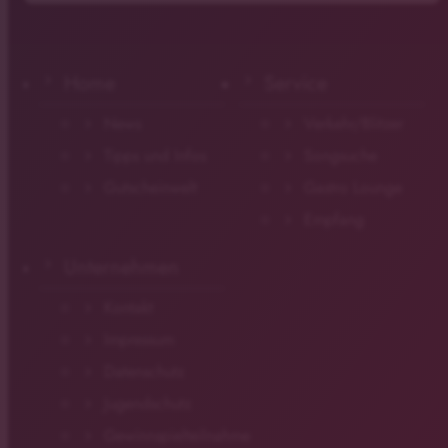
Home
Service
News
Verkehr/Blitzer
Tipps und Infos
Songsuche
Gutscheinwelt
Gastro Lounge
Empfang
Unternehmen
Kontakt
Impressum
Datenschutz
Jugendschutz
Gewinnspielteilnahme