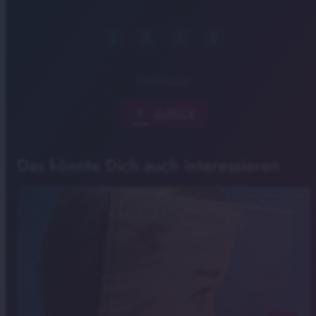
Pfaffenhofen
chevron_left
ZURÜCK
Das könnte Dich auch interessieren
Foto: Katharina Auer