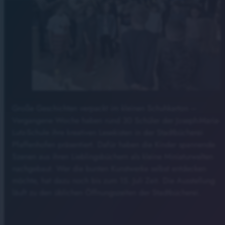
Große Geschichten verpackt im kleinen Schuhkarton –
Vergangene Woche haben rund 30 Schüler der Joseph-Maria-
Lutz-Schule ihre kreativen Lesekisten in der Stadtbücherei
Pfaffenhofen präsentiert. Dafür haben die Kinder spannende
Szenen aus ihren Lieblingsbüchern als kleine Miniaturwelten
nachgebaut. Wer die bunten Kunstwerke selbst entdecken
möchte, hat dazu noch bis zum 15. Juli Zeit. Die Ausstellung
läuft zu den üblichen Öffnungszeiten der Stadtbücherei.