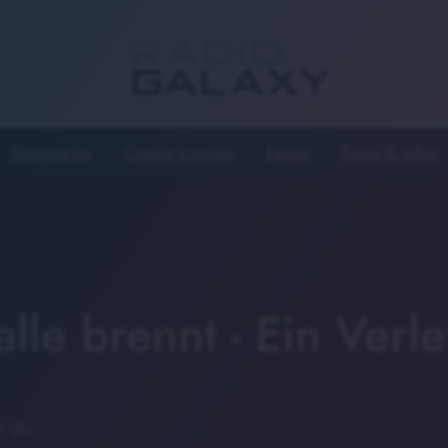
Songsuche
Gastro Lounge
News
Tipps & Infos
lle brennt - Ein Verle
0 Uhr