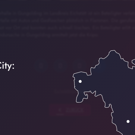
halle in Gungolding im Landkreis Eichstätt ist ein Beteiligter verle
Halle mit Autos und Gasflaschen plötzlich in Flammen. Die geruf
 vor Ort und konnten auch schnell löschen. Ein Beteiligter erlitt 
ursache in Gungolding ermittelt jetzt die Kripo.
ity:
Eichstätt
Ingolstadt
chevron_left
ZURÜCK