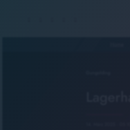
Home
Gungolding
Lagerha
14. März 2025
· 05:1