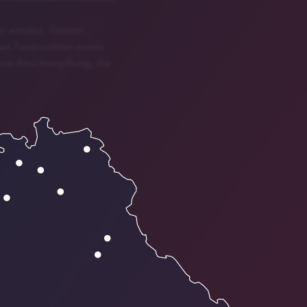
tzt worden. Gestern
enen Feuerwehren waren
eine Rauchvergiftung, zur