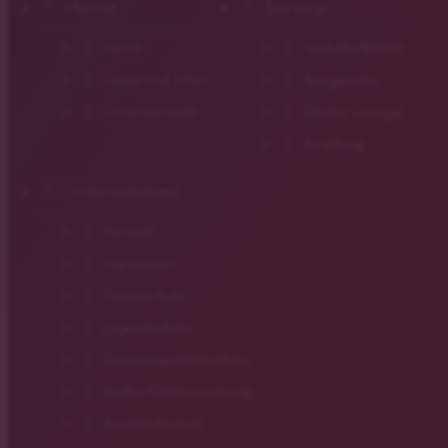
Home
Service
News
Verkehr/Blitzer
Tipps und Infos
Songsuche
Gutscheinwelt
Gastro Lounge
Empfang
Unternehmen
Kontakt
Impressum
Datenschutz
Jugendschutz
Gewinnspielteilnahme
Radio/Onlinewerbung
Barrierefreiheit