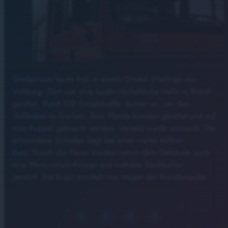
Großeinsatz heute früh in einem Ortsteil (Pleiling) von
Vohburg: Dort war eine landwirtschaftliche Halle in Brand
geraten. Rund 100 Einsatzkräfte rückten an, um den
Vollbrand zu löschen. Zwei Pferde konnten gerettet und auf
eine Koppel gebracht werden. Verletzt wurde niemand. Der
entstandene Schaden liegt bei einer viertel Million
Euro. Durch das Feuer wurden neben dem Gebäude auch
eine Photovoltaik-Anlage und mehrere Strohballen
zerstört. Die Kripo ermittelt nun wegen der Brandursache.