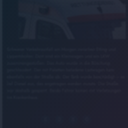
Schwerer Verkehrsunfall am Morgen zwischen Etting und
Lippertshofen: Dort sind ein Kleinwagen und ein LKW
zusammengestoßen. Das Auto wurde in die Böschung
geschleudert. Der mit Paletten beladene Lastwagen kam
ebenfalls von der Straße ab. Der Tank wurde beschädigt – es
lief Diesel aus, das angetragen werden musste. Die Straße
war deshalb gesperrt. Beide Fahrer kamen mit Verletzungen
ins Krankenhaus.