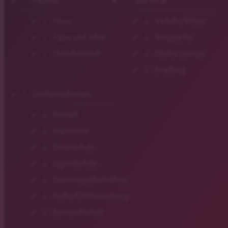
Home
Service
News
Verkehr/Blitzer
Tipps und Infos
Songsuche
Gutscheinwelt
Gastro Lounge
Empfang
Unternehmen
Kontakt
Impressum
Datenschutz
Jugendschutz
Gewinnspielteilnahme
Radio/Onlinewerbung
Barrierefreiheit