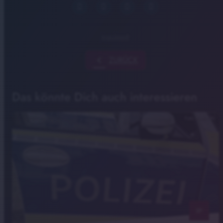
Ingolstadt
chevron_left
ZURÜCK
Das könnte Dich auch interessieren
Foto: Radio IN
notes