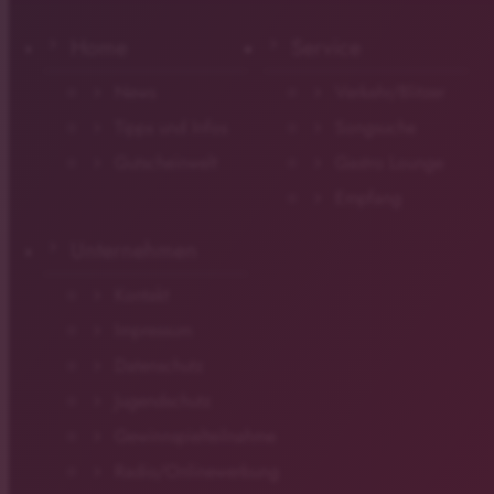
Home
Service
News
Verkehr/Blitzer
Tipps und Infos
Songsuche
Gutscheinwelt
Gastro Lounge
Empfang
Unternehmen
Kontakt
Impressum
Datenschutz
Jugendschutz
Gewinnspielteilnahme
Radio/Onlinewerbung