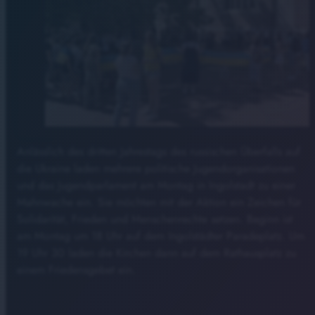
Anlässlich des dritten Jahrestags des russischen Überfalls auf
die Ukraine laden mehrere politische Jugendorganisationen
und das Jugendparlament am Montag in Ingolstadt zu einer
Mahnwache ein. Sie möchten mit der Aktion ein Zeichen für
Solidarität, Frieden und Menschenrechte setzen. Beginn ist
am Montag um 18 Uhr auf dem Ingolstädter Paradeplatz. Um
19 Uhr 30 laden die Kirchen dann auf dem Rathausplatz zu
einem Friedensgebet ein.