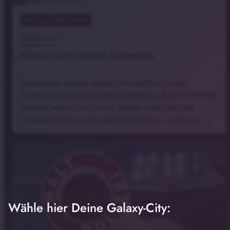
06
. August 2026 09:48
Pfaffenhofen
Polizei sucht rabiaten Ladendieb
Tumultartige Szenen gestern Nachmittag in einer
Drogerie am Pfaffenhofener Hauptplatz. Eine Angestellte
ertappte einen Mann, als er gerade dabei war, die
Diebstahlsicherung von teuren Parfüms zu entfernen. …
Wähle hier Deine Galaxy-City: