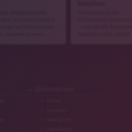
Besuchern
rüne Oberbürgermeister
Erfolgsbilanz für den
ernst. Die untere Altstadt in
Pfaffenhofener Kultursom
rg soll zur Fußgängerzone
– rund 44.000 Besucherin
n, zumindest an zwei …
Besuchern wurden gezählt
Unternehmen
zer
Kontakt
Impressum
ge
Datenschutz
Jugendschutz