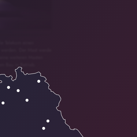
ie Telekom einen
t werden. Der Mast werde
eine weiteren Masten
em Bau in Betrieb.