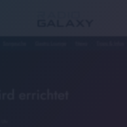
Songsuche
Gastro Lounge
News
Tipps & Infos
rd errichtet
 Uhr