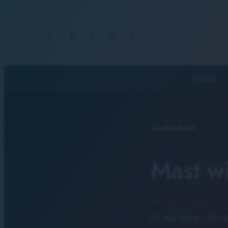
Home
Gachenbach
Mast wi
09. Mai 2026
· 07:05