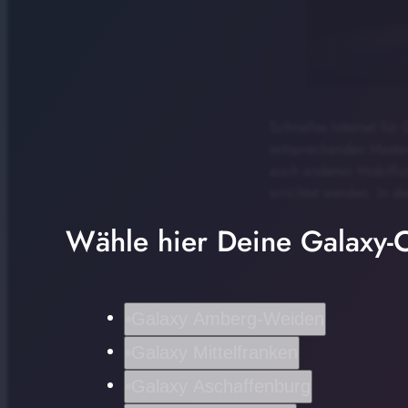
Schnelles Internet fü
entsprechenden Masten
auch anderen Mobilfun
errichtet werden. In d
Wähle hier Deine Galaxy-C
Galaxy Amberg-Weiden
Galaxy Mittelfranken
Galaxy Aschaffenburg