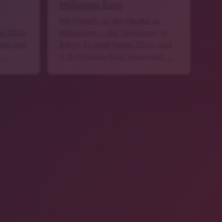
Millionen Euro
Mit Klingeln an der Haustür zu
mer 2026
Millionären – die Sternsinger im
nen und
Bistum Eichstätt haben 2026 rund
. …
1,15 Millionen Euro gesammelt. …