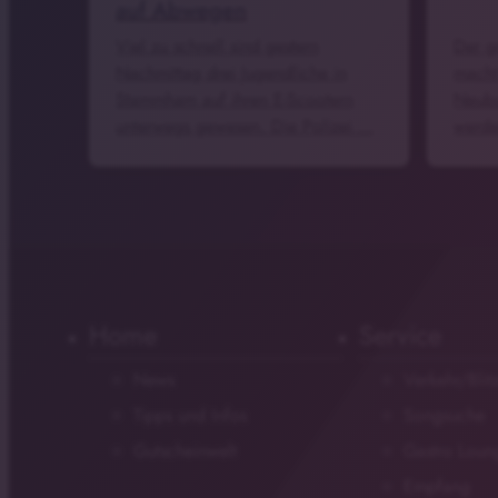
auf Abwegen
Viel zu schnell sind gestern
Der g
Nachmittag drei Jugendliche in
macht 
Stammham auf ihren E-Scootern
Neubu
unterwegs gewesen. Die Polizei …
werde
Home
Service
News
Verkehr/Blit
Tipps und Infos
Songsuche
Gutscheinwelt
Gastro Loun
Empfang