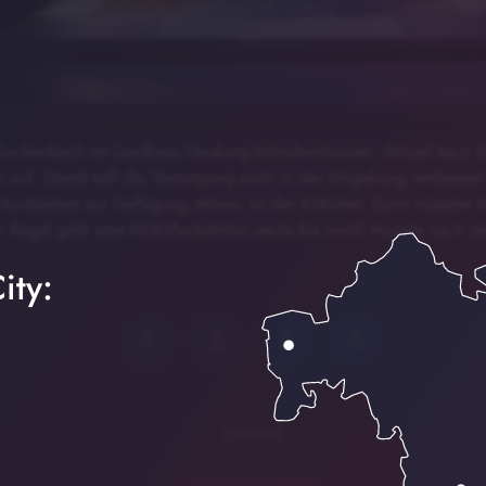
r Gachenbach im Landkreis Neuburg-Schrobenhausen: Aktuell baut d
 auf. Damit soll die Versorgung auch in der Umgebung verbesser
kanbietern zur Verfügung stehen, so der Anbieter. Dann müssten k
er Regel geht eine Mobilfunkstation sechs bis zwölf Monate nach d
ity:
Ingolstadt