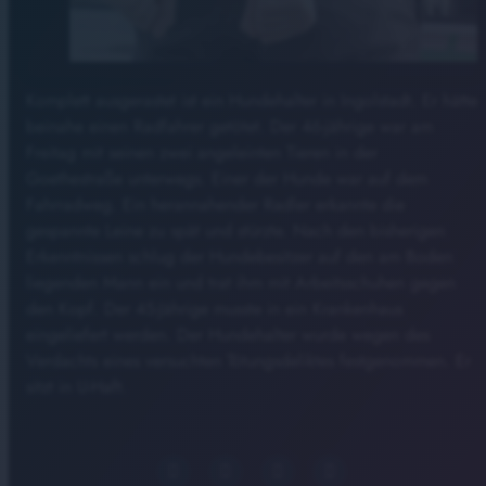
Komplett ausgerastet ist ein Hundehalter in Ingolstadt. Er hätte
beinahe einen Radfahrer getötet. Der 46-jährige war am
Freitag mit seinen zwei angeleinten Tieren in der
Goethestraße unterwegs. Einer der Hunde war auf dem
Fahrradweg. Ein herannahender Radler erkannte die
gespannte Leine zu spät und stürzte. Nach den bisherigen
Erkenntnissen schlug der Hundebesitzer auf den am Boden
liegenden Mann ein und trat ihm mit Arbeitsschuhen gegen
den Kopf. Der 45-Jährige musste in ein Krankenhaus
eingeliefert werden. Der Hundehalter wurde wegen des
Verdachts eines versuchten Tötungsdeliktes festgenommen. Er
sitzt in U-Haft.