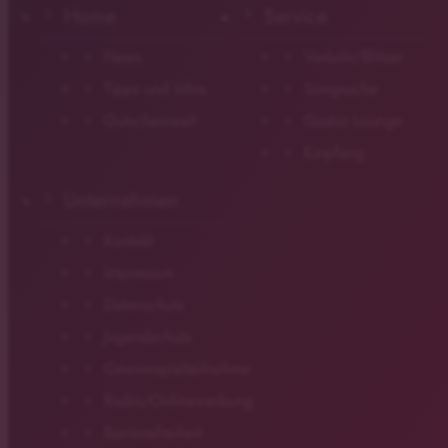
Home
Service
News
Verkehr/Blitzer
Tipps und Infos
Songsuche
Gutscheinwelt
Gastro Lounge
Empfang
Unternehmen
Kontakt
Impressum
Datenschutz
Jugendschutz
Gewinnspielteilnahme
Radio/Onlinewerbung
Barrierefreiheit