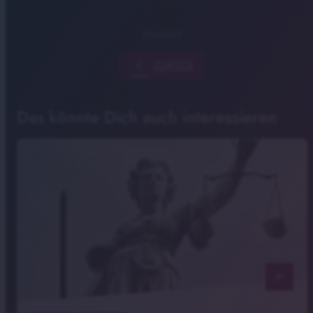
Ingolstadt
chevron_left
ZURÜCK
Das könnte Dich auch interessieren
notes