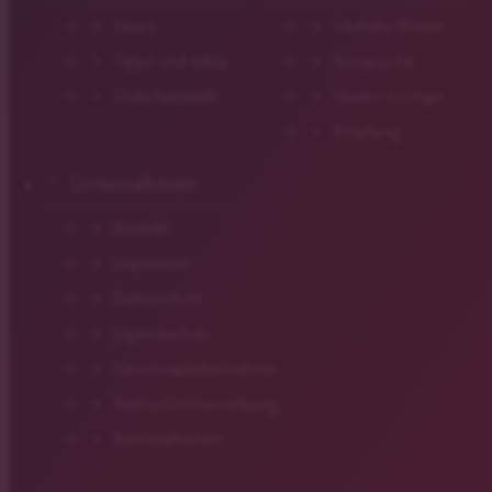
News
Verkehr/Blitzer
Tipps und Infos
Songsuche
Gutscheinwelt
Gastro Lounge
Empfang
Unternehmen
Kontakt
Impressum
Datenschutz
Jugendschutz
Gewinnspielteilnahme
Radio/Onlinewerbung
Barrierefreiheit