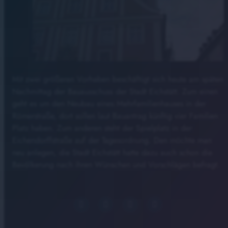
Mit zwei größeren Vorhaben beschäftigt sich heute am späten
Nachmittag der Bauausschuss der Stadt Eichstätt. Zum einen
geht es um den Neubau eines Mehrfamilienhauses in der
Römerstraße, dort sollen laut Bauantrag künftig vier Familien
Platz haben. Zum anderen steht der Spielplatz in der
Eichendorffstraße auf der Tagesordnung. Den möchte man
neu anlegen, die Stadt Eichstätt hatte dazu auch schon die
Bevölkerung nach ihren Wünschen und Vorschlägen befragt.