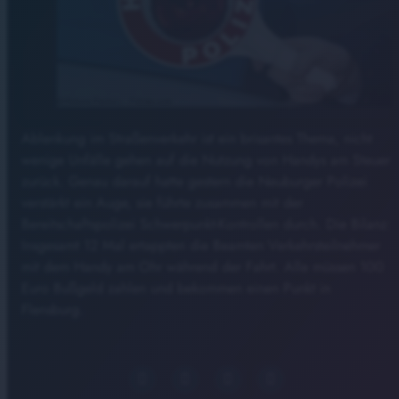
Ablenkung im Straßenverkehr ist ein brisantes Thema, nicht
wenige Unfälle gehen auf die Nutzung von Handys am Steuer
zurück. Genau darauf hatte gestern die Neuburger Polizei
verstärkt ein Auge, sie führte zusammen mit der
Bereitschaftspolizei Schwerpunkt-Kontrollen durch. Die Bilanz:
Insgesamt 12 Mal ertappten die Beamten Verkehrsteilnehmer
mit dem Handy am Ohr während der Fahrt. Alle müssen 100
Euro Bußgeld zahlen und bekommen einen Punkt in
Flensburg.