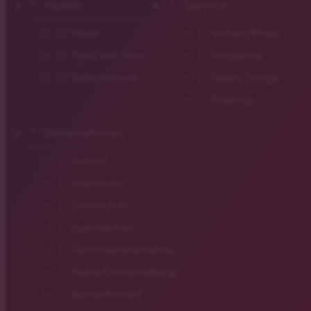
Home
Service
News
Verkehr/Blitzer
Tipps und Infos
Songsuche
Gutscheinwelt
Gastro Lounge
Empfang
Unternehmen
Kontakt
Impressum
Datenschutz
Jugendschutz
Gewinnspielteilnahme
Radio/Onlinewerbung
Barrierefreiheit