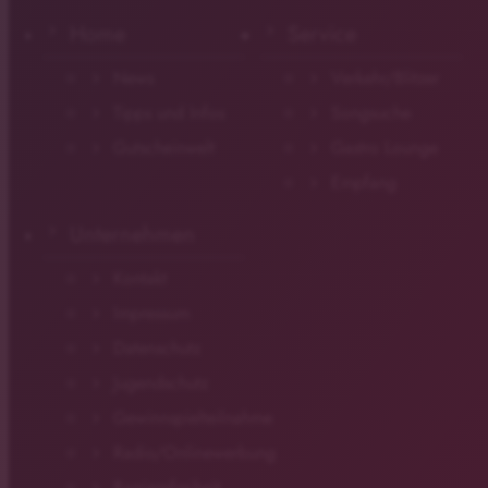
Home
Service
News
Verkehr/Blitzer
Tipps und Infos
Songsuche
Gutscheinwelt
Gastro Lounge
Empfang
Unternehmen
Kontakt
Impressum
Datenschutz
Jugendschutz
Gewinnspielteilnahme
Radio/Onlinewerbung
Barrierefreiheit