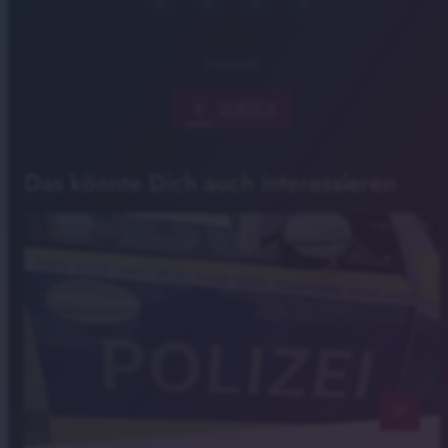
Ingolstadt
chevron_left
ZURÜCK
Das könnte Dich auch interessieren
Foto: Radio IN
notes