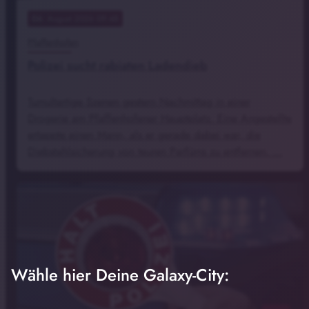
06
. August 2026 09:48
Pfaffenhofen
Polizei sucht rabiaten Ladendieb
Tumultartige Szenen gestern Nachmittag in einer
Drogerie am Pfaffenhofener Hauptplatz. Eine Angestellte
ertappte einen Mann, als er gerade dabei war, die
Diebstahlsicherung von teuren Parfüms zu entfernen. …
Wähle hier Deine Galaxy-City: