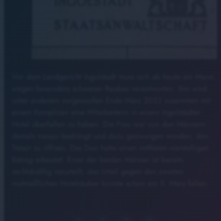
Vor dem Landgericht Ingolstadt muss sich ab heute ein Mann
wegen besonders schweren Raubes verantworten. Ihm wird
unter anderem vorgeworfen Ende März 2023 zusammen mit
einem Komplizen eine Mitarbeiterin in einem Ingolstädter
Hotel überfallen zu haben. Die Frau war von den Männern
damals massiv bedrängt und dazu gezwungen worden, den
Tresor zu öffnen. Das Duo hatte einen mittleren vierstelligen
Betrag erbeutet. Einer der beiden Männer ist bereits
rechtskräftig verurteilt, das Urteil gegen den zweiten
mutmaßlichen Hotelräuber könnte schon am 5. März fallen.