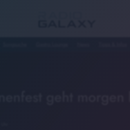
Songsuche
Gastro Lounge
News
Tipps & Infos
nenfest geht morgen 
 Uhr