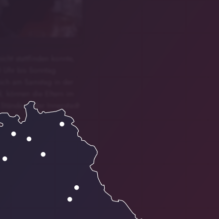
cht stattfinden konnte,
0 Uhr bis Sonntag
 sich am Samstag in der
, können die Eltern im
Stände in der Innenstadt