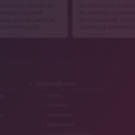
Nachrichten gibt es für das
Am Wochenende ist Halbze
dttheater in Ingolstadt.
der Neuburger Sommeraka
elang stand die Zukunft der
Das bedeutet auch: Die ers
en Einrichtung in der …
Gruppen und Teilnehmer z
Unternehmen
zer
Kontakt
Impressum
ge
Datenschutz
Jugendschutz
Gewinnspielteilnahme