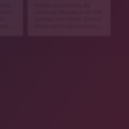
it bei
Projekte rund ums Klima, die
demie.
werden seit Jahren hier in der Stadt
ten
umgesetzt. Kein Wunder, dass sich
eigen …
das rum spricht und gerne auch …