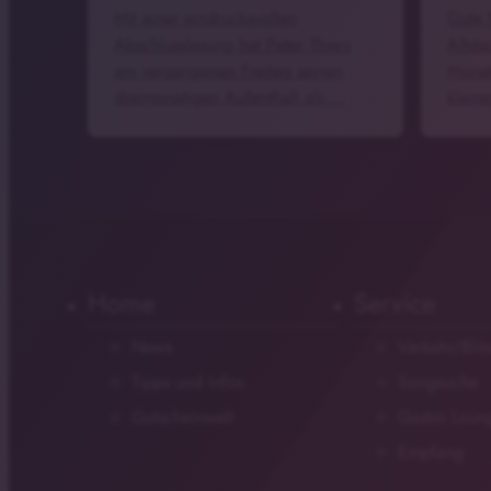
Mit einer eindrucksvollen
Gute 
Abschlusslesung hat Peter Thiers
Altsta
am vergangenen Freitag seinen
Monat
dreimonatigen Aufenthalt als …
klein
Home
Service
News
Verkehr/Blit
Tipps und Infos
Songsuche
Gutscheinwelt
Gastro Loun
Empfang