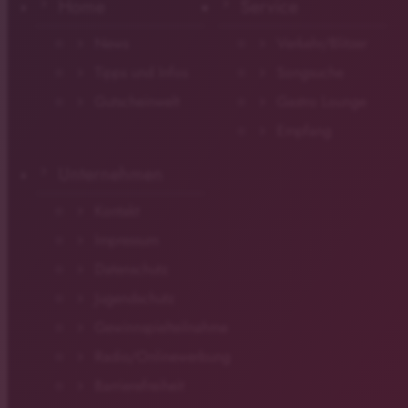
Home
Service
News
Verkehr/Blitzer
Tipps und Infos
Songsuche
Gutscheinwelt
Gastro Lounge
Empfang
Unternehmen
Kontakt
Impressum
Datenschutz
Jugendschutz
Gewinnspielteilnahme
Radio/Onlinewerbung
Barrierefreiheit