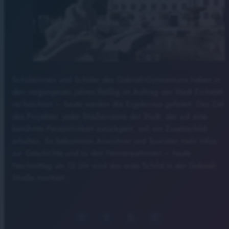
Schülerinnen und Schüler des Gabrieli-Gymnasiums haben in
den vergangenen Jahren fleißig im Auftrag der Stadt Eichstätt
recherchiert – heute werden die Ergebnisse gefeiert. Das Ziel
des Projektes: jeder Straßenname der Stadt, der auf eine
berühmte Persönlichkeit zurückgeht, soll ein Zusatzschild
erhalten. So bekommen Anwohner und Touristen mehr Infos
zur Geschichte und zu den Namenpatronen – heute
Nachmittag um 15 Uhr wird das erste Schild in der Gabrieli
Straße montiert.