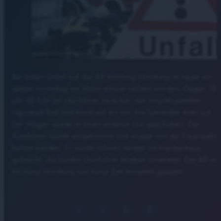
Bei einem Unfall auf der A9 Richtung Nürnberg ist heute am
späten Vormittag ein Mann schwer verletzt worden. Gegen 10
Uhr 45 fuhr ein Lkw-Fahrer zwischen den Anschlussstellen
Ingolstadt-Süd und Nord auf ein vor ihm fahrendes Auto auf.
Der Wagen wurde in einen anderen Lkw geschoben. Der
Autofahrer wurde eingeklemmt und musste von der Feuerwehr
befreit werden. Er wurde schwer verletzt ins Krankenhaus
gebracht, die beiden Lkw-Fahrer blieben unverletzt. Die A9 in
Richtung Nürnberg war kurze Zeit komplett gesperrt.