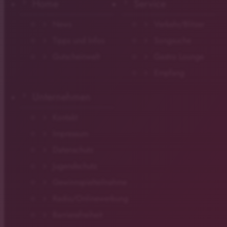
Home
Service
News
Verkehr/Blitzer
Tipps und Infos
Songsuche
Gutscheinwelt
Gastro Lounge
Empfang
Unternehmen
Kontakt
Impressum
Datenschutz
Jugendschutz
Gewinnspielteilnahme
Radio/Onlinewerbung
Barrierefreiheit