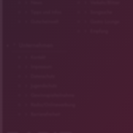
News
Verkehr/Blitzer
Tipps und Infos
Songsuche
Gutscheinwelt
Gastro Lounge
Empfang
Unternehmen
Kontakt
Impressum
Datenschutz
Jugendschutz
Gewinnspielteilnahme
Radio/Onlinewerbung
Barrierefreiheit