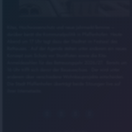
Kitas, Hochwasserschutz und neue Jahrmarkt-Termine –
darüber berät die Kommunalpolitik in Pfaffenhofen. Heute
Abend um 17 Uhr tagt dazu der Stadtrat im Festsaal des
Rathauses. Auf der Agenda stehen unter anderem ein neues
Konzept zum Schutz vor Sturzfluten sowie die Kita-
Anmeldezahlen für das Betreuungsjahr 2026/27. Bereits um
16 Uhr trifft sich davor der Bauausschuss. Der wird unter
anderem über verschiedene Wohnbauprojekte entscheiden.
Die Stadt Pfaffenhofen überträgt beide Sitzungen live auf
ihrer Internetseite.
Ingolstadt
Pfaffenhofen