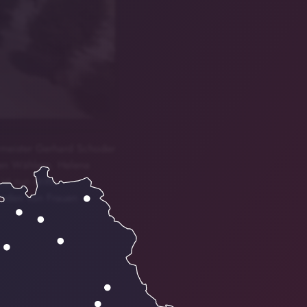
rmeister Gerhard Schoder
ien Wählern. Helena
st nun dritte
erden von Frauen