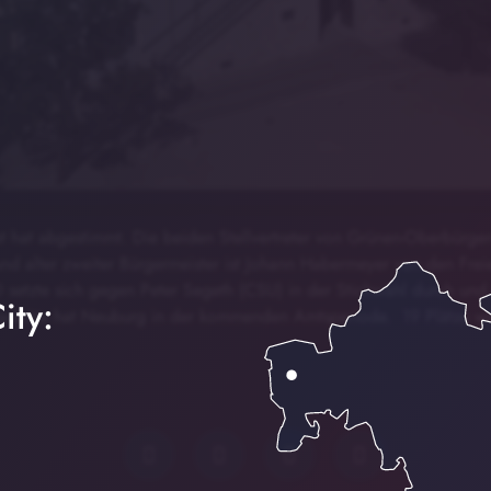
t hat abgestimmt. Die beiden Stellvertreter von Grünen-Oberbürge
nd alter zweiter Bürgermeister ist Johann Habermeyer von den Fre
setzte sich gegen Peter Segeth (CSU) in der Stichwahl durch und i
ity:
tadträte hat Neuburg in der kommenden Amtsperiode. 19 Plätze w