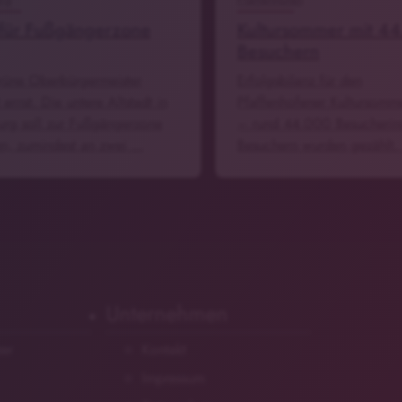
 für Fußgängerzone
Kultursommer mit 4
Besuchern
rüne Oberbürgermeister
Erfolgsbilanz für den
ernst. Die untere Altstadt in
Pfaffenhofener Kultursom
rg soll zur Fußgängerzone
– rund 44.000 Besucherin
n, zumindest an zwei …
Besuchern wurden gezählt
Unternehmen
zer
Kontakt
Impressum