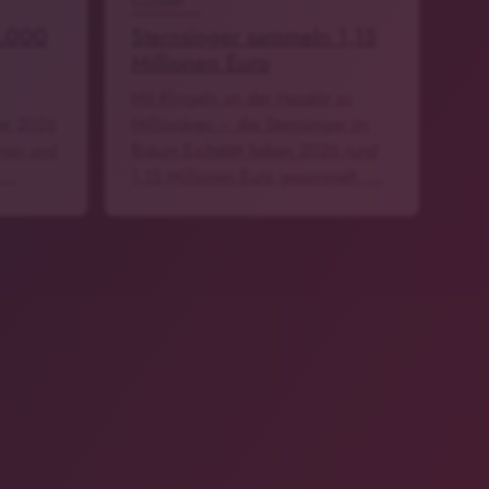
4.000
Sternsinger sammeln 1,15
Millionen Euro
Mit Klingeln an der Haustür zu
mer 2026
Millionären – die Sternsinger im
nen und
Bistum Eichstätt haben 2026 rund
. …
1,15 Millionen Euro gesammelt. …