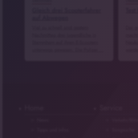
Gleich drei Scooterfahrer
Test
auf Abwegen
Viel zu schnell sind gestern
Der g
Nachmittag drei Jugendliche in
macht 
Stammham auf ihren E-Scootern
Neubu
unterwegs gewesen. Die Polizei …
werde
Home
Service
News
Verkehr/Blit
Tipps und Infos
Songsuche