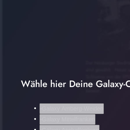
Der Neuburger Stadtra
sind gewählt. Neuer u
Schlusnus von der SPD 
Wähle hier Deine Galaxy-C
Bürgermeisterin. 40 S
besetzt.
Galaxy Amberg-Weiden
Galaxy Mittelfranken