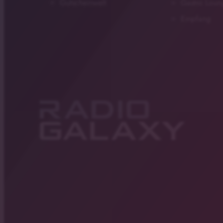
Gutscheinwelt
Gastro Loun
Empfang