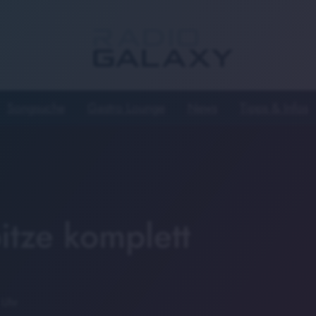
Songsuche
Gastro Lounge
News
Tipps & Infos
itze komplett
 Uhr