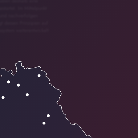
haben deshalb eine
startet. Im Mittelpunkt
 und nachverfolgen
gt dessen Prinzipien auf
system weiterentwickelt