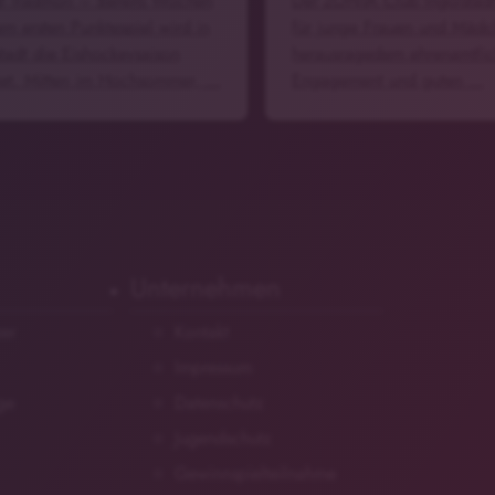
st Tradition – Bereits Wochen
Der ZONTA Club Ingolstadt
em ersten Punktespiel wird in
für junge Frauen und Mädc
stadt die Eishockeysaison
herausragedem ehrenamtli
net. Mitten im Hochsommer, …
Engagement und guten …
Unternehmen
zer
Kontakt
Impressum
ge
Datenschutz
Jugendschutz
Gewinnspielteilnahme