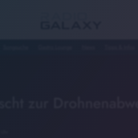
Songsuche
Gastro Lounge
News
Tipps & Infos
rscht zur Drohnenabw
 Uhr