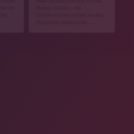
 vergibt
Neue Sonderausstellung im Audi
hen mit
Museum Mobile – die
chen
Verantwortlichen widmen sie dem
50-jährigen Jubiläums des …