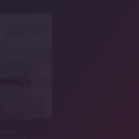
Foto: SWI / Airmess
or neue