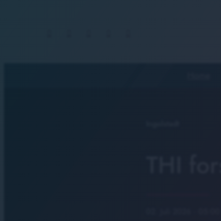
Home
Ingolstadt
THI fo
02. Juli 2026
· 05:00