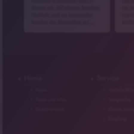
Nordbräu in Ingolstadt feiert in
Das i
diesem Jahr 333-jähriges Bestehen.
vor d
Highlight wird am kommenden
Ingol
Samstag das Brauereifest auf …
eröff
Home
Service
News
Verkehr/Blit
Tipps und Infos
Songsuche
Gutscheinwelt
Gastro Loun
Empfang