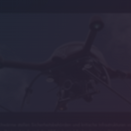
wärme stellen Sicherheitsbehörden und kritische Infrastrukturen v