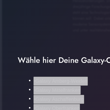
Herausforderungen. Di
dreijährige Forschungs
steht eine Technologie
können soll. Dabei ori
moderne Sensorsysteme
und unter realitätsna
Wähle hier Deine Galaxy-C
Galaxy Amberg-Weiden
Galaxy Mittelfranken
Galaxy Aschaffenburg
Galaxy Oberfranken