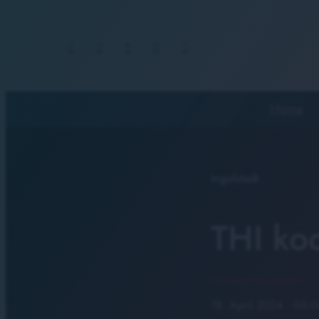
Home
Ingolstadt
THI ko
18. April 2024
· 05:0