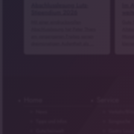
Abschlusslesung Lutz-
Im A
Stipendium 2026
weit
Mit einer eindrucksvollen
Gute 
Abschlusslesung hat Peter Thiers
Altsta
am vergangenen Freitag seinen
Monat
dreimonatigen Aufenthalt als …
klein
Home
Service
News
Verkehr/Blit
Tipps und Infos
Songsuche
Gutscheinwelt
Gastro Loun