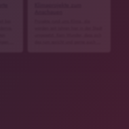
rte
Klimaprojekte zum
Anschauen
it bei
Projekte rund ums Klima, die
demie.
werden seit Jahren hier in der Stadt
ten
umgesetzt. Kein Wunder, dass sich
eigen …
das rum spricht und gerne auch …