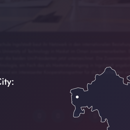
hule Ingolstadt baut ihr Netzwerk in den internationalen Beziehun
n University of Technology in Maskat im Oman zusammenarbeiten. 
n die beiden Uni-Präsidenten jetzt unterzeichnet. Die Zusammenarb
hnologie, ein Fach das als Masterstudiengang in Ingolstadt angeb
rland ein interessanter Kooperationspartner für die Forschenden u
ity: