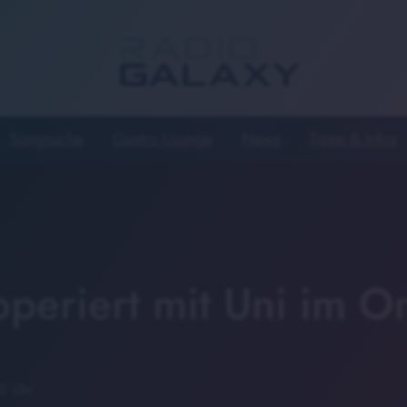
Songsuche
Gastro Lounge
News
Tipps & Infos
operiert mit Uni im 
0 Uhr