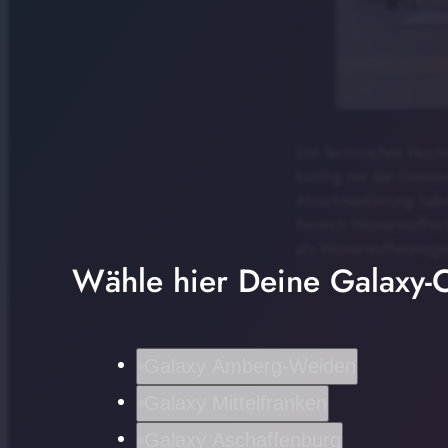
Die Technischen Hochsc
künftig mit der Germa
Absichtserklärung habe
Bereich Wasserstofftec
als Wasserstofferzeuge
Wähle hier Deine Galaxy-C
Galaxy Amberg-Weiden
Galaxy Mittelfranken
Galaxy Aschaffenburg