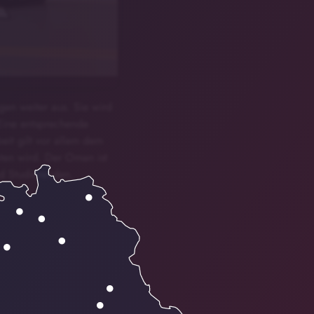
gen weiter aus. Sie wird
Eine entsprechende
eit gilt vor allem dem
oten wird. Der Oman ist
nd Studierenden.