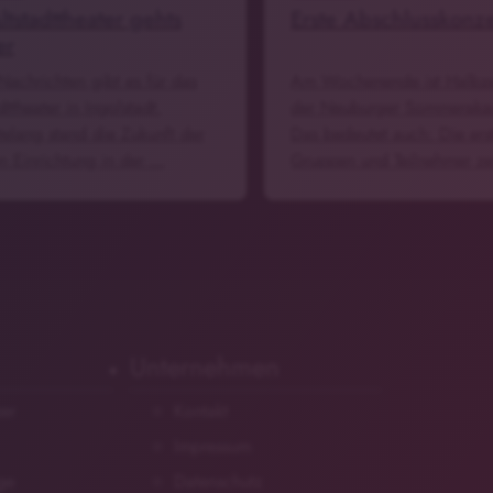
ltstadttheater gehts
Erste Abschlusskonze
er
Nachrichten gibt es für das
Am Wochenende ist Halbze
dttheater in Ingolstadt.
der Neuburger Sommeraka
elang stand die Zukunft der
Das bedeutet auch: Die ers
en Einrichtung in der …
Gruppen und Teilnehmer z
Unternehmen
zer
Kontakt
Impressum
ge
Datenschutz