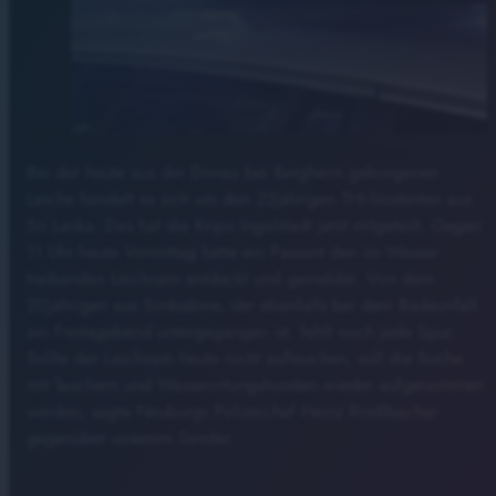
Bei der heute aus der Donau bei Bergheim geborgenen
Leiche handelt es sich um den 22jährigen THI-Studenten aus
Sri Lanka. Das hat die Kripo Ingolstadt jetzt mitgeteilt. Gegen
11 Uhr heute Vormittag hatte ein Passant den im Wasser
treibenden Leichnam entdeckt und gemeldet. Von dem
20jährigen aus Simbabwe, der ebenfalls bei dem Badeunfall
am Freitagabend untergegangen ist, fehlt noch jede Spur.
Sollte der Leichnam heute nicht auftauchen, soll die Suche
mit Tauchern und Wasserortungshunden wieder aufgenommen
werden, sagte Neuburgs Polizeichef Heinz Rindlbacher
gegenüber unserem Sender.