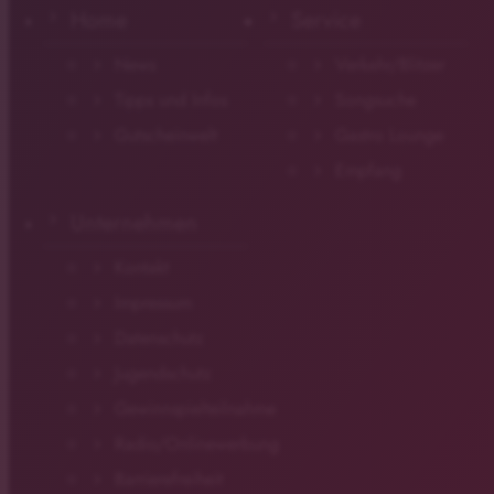
Home
Service
News
Verkehr/Blitzer
Tipps und Infos
Songsuche
Gutscheinwelt
Gastro Lounge
Empfang
Unternehmen
Kontakt
Impressum
Datenschutz
Jugendschutz
Gewinnspielteilnahme
Radio/Onlinewerbung
Barrierefreiheit