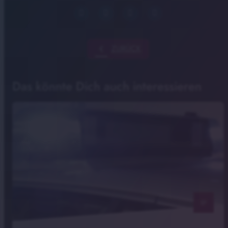
chevron_left
ZURÜCK
Das könnte Dich auch interessieren
notes