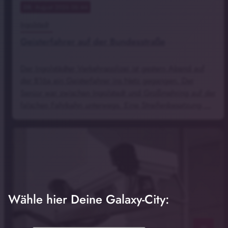
08
. August 2026 06:44
Ingolstadt
Geisterfahrer auf der Bundesstraße
Der Ingolstädter Verkehrspolizei ist gestern Abend auf
der B16a ein Geisterfahrer ins Netz gegangen. Der
Senior war zwischen Ingolstadt und Großmehring auf der
falschen Fahrbahn unterwegs. Eine Streifenbesatzung …
Wähle hier Deine Galaxy-City: