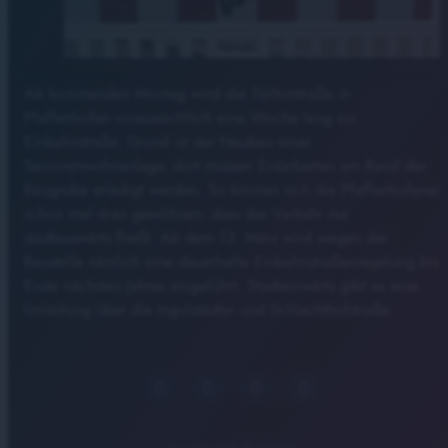
Ab kommenden Montag wird die Türltorstraße in
Pfaffenhofen voraussichtlich eine Woche lang zur
Einbahnstraße. Grund ist der Neubau einer
Seniorenwohnanlage, dort müssen Erdarbeiten am Rand der
Baugrube erledigt werden. So können sich die Pfaffenhofener
schon mal dran gewöhnen, dass der Verkehr nur
stadtauswärts fließt. Ab dem 13. März wird wegen der
Baustelle nämlich eine dauerhafte Einbahnstraßenregelung bis
Ende nächsten Jahres eingeführt. Stadteinwärts gibt es eine
Umleitung über die Ingolstädter und Schlachthofstraße.
Ingolstadt
Pfaffenhofen