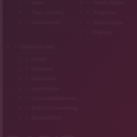
News
Verkehr/Blitzer
Tipps und Infos
Songsuche
Gutscheinwelt
Gastro Lounge
Empfang
Unternehmen
Kontakt
Impressum
Datenschutz
Jugendschutz
Gewinnspielteilnahme
Radio/Onlinewerbung
Barrierefreiheit