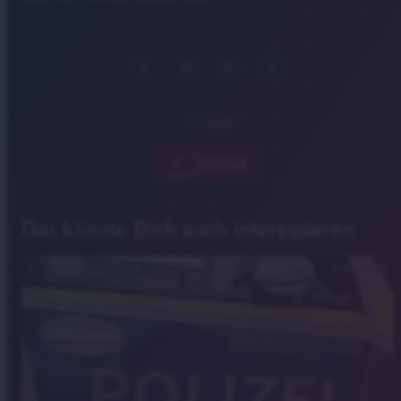
Ingolstadt
chevron_left
ZURÜCK
Das könnte Dich auch interessieren
Foto: Radio IN