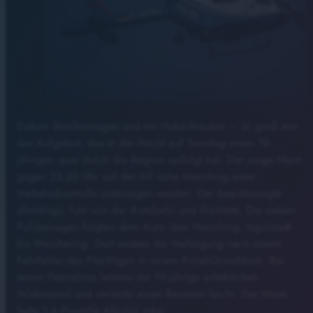
Sieben Streifenwagen und ein Hubschrauber – so groß war
das Aufgebot, das in der Nacht auf Sonntag einen 19-
jährigen quer durch die Region verfolgt hat. Der junge Mann
gegen 23:20 Uhr auf der A9 nahe Manching einer
Verkehrskontrolle unterzogen werden. Der beschleunigte
allerdings, fuhr von der Autobahn und flüchtete. Die sieben
Polizeiwagen folgten dem Auto über Manching, Ingolstadt
bis Weichering. Dort endete die Verfolgung nach einem
Fahrfehler des Flüchtigen in einem Privat-Grundstück. Bei
seiner Festnahme leistete der 19-jährige erheblichen
Widerstand und verletzte einen Beamten leicht. Der Mann
hatte 1,6 Promille Alkohol intus.