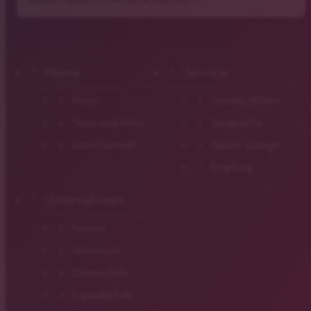
Home
Service
News
Verkehr/Blitzer
Tipps und Infos
Songsuche
Gutscheinwelt
Gastro Lounge
Empfang
Unternehmen
Kontakt
Impressum
Datenschutz
Jugendschutz