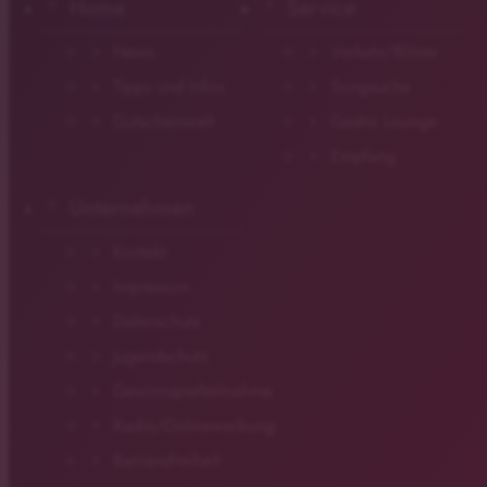
Home
Service
News
Verkehr/Blitzer
Tipps und Infos
Songsuche
Gutscheinwelt
Gastro Lounge
Empfang
Unternehmen
Kontakt
Impressum
Datenschutz
Jugendschutz
Gewinnspielteilnahme
Radio/Onlinewerbung
Barrierefreiheit