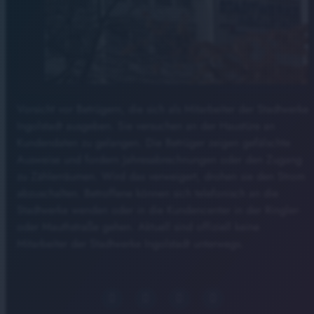
Vorsicht vor Betrügern, die sich als Mitarbeiter der Stadtwerke
Ingolstadt ausgeben. Sie versuchen an der Haustüre an
Kundendaten zu gelangen. Die Betrüger zeigen gefälschte
Ausweise und fordern Jahresabrechnungen oder den Zugang
zu Zählerräumen. Wird das verweigert, drohen sie den Strom
abzuschalten. Betroffene können sich telefonisch an die
Stadtwerke wenden oder in die Kundencenter in der Ringler-
oder Mauthstraße gehen. Aktuell sind offiziell keine
Mitarbeiter der Stadtwerke Ingolstadt unterwegs.