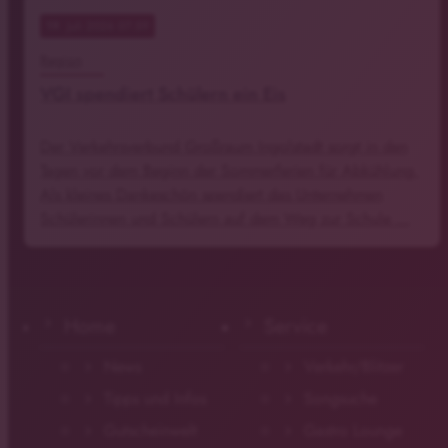
19
. Juli 2026 07:59
Region
VGI spendiert Schülern ein Eis
Der Verkehrsverbund Großraum Ingolstadt sorgt in den
Tagen vor dem Beginn der Sommerferien für Abkühlung.
Als kleines Dankeschön spendiert das Unternehmen
Schülerinnen und Schülern auf dem Weg zur Schule …
Home
Service
News
Verkehr/Blitzer
Tipps und Infos
Songsuche
Gutscheinwelt
Gastro Lounge