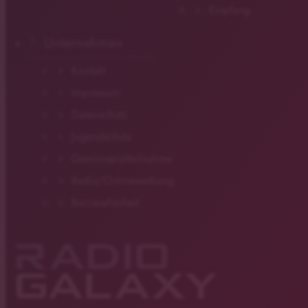
Empfang
Unternehmen
Kontakt
Impressum
Datenschutz
Jugendschutz
Gewinnspielteilnahme
Radio/Onlinewerbung
Barrierefreiheit