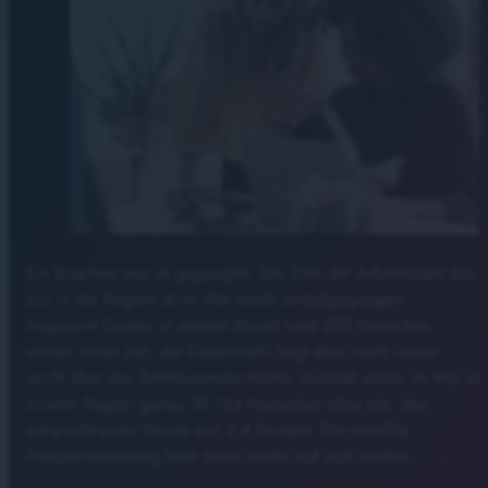
Ein bisschen was ist gegangen. Die Zahl der Arbeitslosen bei
uns in der Region ist im Mai leicht zurückgegangen.
Insgesamt fanden in diesem Monat rund 270 Menschen
wieder einen Job, die Gesamtzahl liegt aber noch immer
leicht über der Zehntausender-Marke. Konkret waren im Mai in
unserer Region genau 10.144 Menschen ohne Job, das
entspricht einer Quote von 3,4 Prozent. Die erhoffte
Frühjahrsbelebung lässt damit weiter auf sich warten.