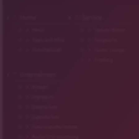
Home
Service
News
Verkehr/Blitzer
Tipps und Infos
Songsuche
Gutscheinwelt
Gastro Lounge
Empfang
Unternehmen
Kontakt
Impressum
Datenschutz
Jugendschutz
Gewinnspielteilnahme
Radio/Onlinewerbung