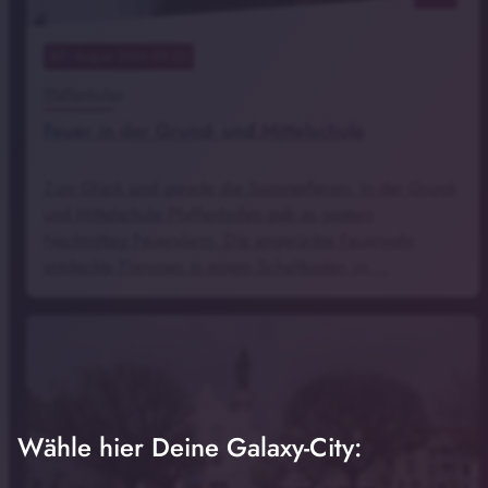
07
. August 2026 09:23
Pfaffenhofen
Feuer in der Grund- und Mittelschule
Zum Glück sind gerade die Sommerferien. In der Grund-
und Mittelschule Pfaffenhofen gab es gestern
Nachmittag Feueralarm. Die angerückte Feuerwehr
entdeckte Flammen in einem Schaltkasten im …
Wähle hier Deine Galaxy-City: