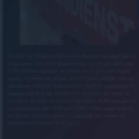
Die Zahl der Verkehrsunfälle im Stadtgebiet Ingolstadt hat im
vergangenen Jahr leicht abgenommen. Die Polizei hat knapp
4.750 Unfälle registriert, ein Minus von 0,2 Prozent. Dabei
wurden 91 Menschen schwer und 821 leicht verletzt, aber es
gab keinen tödlichen Verkehrsunfall. Deutlich angestiegen ist
dagegen die Zahl der Unfälle mit E-Scootern, 68 waren es
und damit 36 mehr als noch im Jahr 2023. Außerdem gab es
im vergangenen Jahr 16 Prozent mehr Unfälle wegen Alkohol
am Steuer. Auch hier gehen in Ingolstadt die meisten auf
betrunkene E-Scooter-Fahrer zurück.